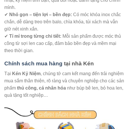
nhật, kỷ niệm tình bạn, quà đôi hoặc dành tặng cho chính
mình.
✔
Nhỏ gọn – tiện lợi – bền đẹp:
Có móc khóa inox chắc
chắn, dễ dàng treo trên balo, chìa khóa, túi xách mà vẫn
giữ nét xinh xắn.
✔
Tỉ mỉ trong từng chi tiết:
Mỗi sản phẩm được móc thủ
công từ sợi len cao cấp, đảm bảo bền đẹp và mềm mại
theo thời gian.
Chính sách mua hàng
tại nhà Kén
Tại
Kén Kỷ Niệm
, chúng tớ cam kết mang đến trải nghiệm
mua sắm thân thiện, rõ ràng và chuyên nghiệp cho các sản
phẩm
thủ công, cá nhân hóa
như búp bê len, bó hoa len,
quà tặng tốt nghiệp…