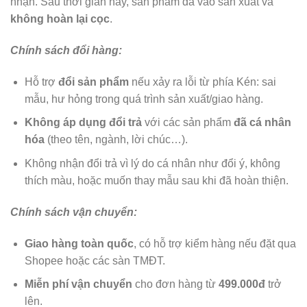
nhận. Sau thời gian này, sản phẩm đã vào sản xuất và
không hoàn lại cọc
.
Chính sách đổi hàng:
Hỗ trợ
đổi sản phẩm
nếu xảy ra lỗi từ phía Kén: sai
mẫu, hư hỏng trong quá trình sản xuất/giao hàng.
Không áp dụng đổi trả
với các sản phẩm
đã cá nhân
hóa
(theo tên, ngành, lời chúc…).
Không nhận đổi trả vì lý do cá nhân như đổi ý, không
thích màu, hoặc muốn thay mẫu sau khi đã hoàn thiện.
Chính sách vận chuyển:
Giao hàng toàn quốc
, có hỗ trợ kiểm hàng nếu đặt qua
Shopee hoặc các sàn TMĐT.
Miễn phí vận chuyển
cho đơn hàng từ
499.000đ
trở
lên.