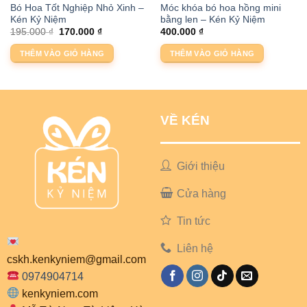
Bó Hoa Tốt Nghiệp Nhỏ Xinh –
Móc khóa bó hoa hồng mini
Kén Kỷ Niệm
bằng len – Kén Kỷ Niệm
Giá
Giá
195.000
₫
170.000
₫
400.000
₫
gốc
hiện
là:
tại
THÊM VÀO GIỎ HÀNG
THÊM VÀO GIỎ HÀNG
195.000 ₫.
là:
170.000 ₫.
VỀ KÉN
Giới thiệu
Cửa hàng
Tin tức
Liên hệ
cskh.kenkyniem@gmail.com
0974904714
kenkyniem.com