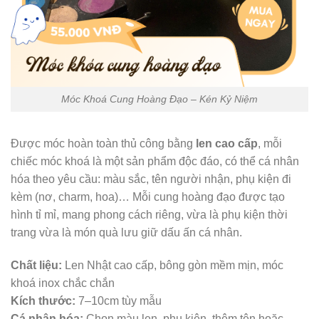
Móc Khoá Cung Hoàng Đạo – Kén Kỷ Niệm
Được móc hoàn toàn thủ công bằng
len cao cấp
, mỗi
chiếc móc khoá là một sản phẩm độc đáo, có thể cá nhân
hóa theo yêu cầu: màu sắc, tên người nhận, phụ kiện đi
kèm (nơ, charm, hoa)… Mỗi cung hoàng đạo được tạo
hình tỉ mỉ, mang phong cách riêng, vừa là phụ kiện thời
trang vừa là món quà lưu giữ dấu ấn cá nhân.
Chất liệu:
Len Nhật cao cấp, bông gòn mềm mịn, móc
khoá inox chắc chắn
Kích thước:
7–10cm tùy mẫu
Cá nhân hóa:
Chọn màu len, phụ kiện, thêm tên hoặc