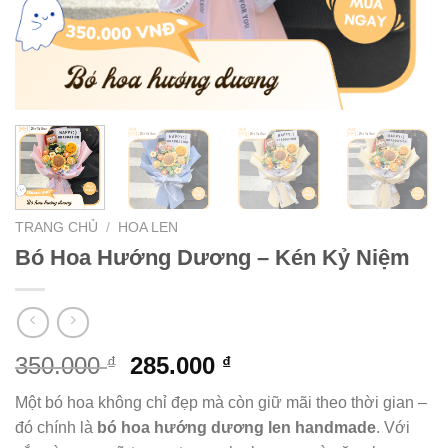
TRANG CHỦ
/
HOA LEN
Bó Hoa Hướng Dương – Kén Kỷ Niệm
Giá
Giá
350.000
285.000
₫
₫
gốc
hiện
Một bó hoa không chỉ đẹp mà còn giữ mãi theo thời gian –
là:
tại
đó chính là
bó hoa hướng dương len handmade
. Với
350.000 ₫.
là: