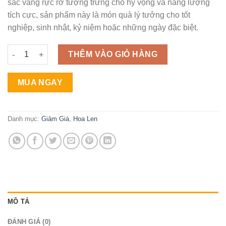
sắc vàng rực rỡ tượng trưng cho hy vọng và năng lượng
285.000 ₫.
tích cực, sản phẩm này là món quà lý tưởng cho tốt
nghiệp, sinh nhật, kỷ niệm hoặc những ngày đặc biệt.
Bó Hoa Hướng Dương - Kén Kỷ Niệm số lượng
THÊM VÀO GIỎ HÀNG
MUA NGAY
Danh mục:
Giảm Giá
,
Hoa Len
MÔ TẢ
ĐÁNH GIÁ (0)