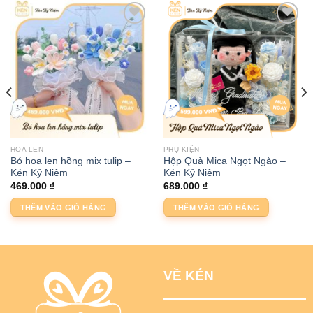
HOA LEN
PHỤ KIỆN
Bó hoa len hồng mix tulip –
Hộp Quà Mica Ngọt Ngào –
Kén Kỷ Niệm
Kén Kỷ Niệm
469.000
₫
689.000
₫
THÊM VÀO GIỎ HÀNG
THÊM VÀO GIỎ HÀNG
VỀ KÉN