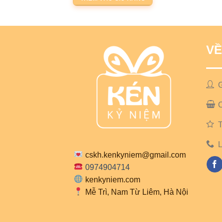
100.000 ₫.
là:
80.000 ₫.
VỀ
G
T
L
cskh.kenkyniem@gmail.com
0974904714
kenkyniem.com
Mễ Trì, Nam Từ Liêm, Hà Nội