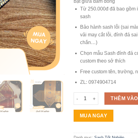
bật giữa đám đông
Từ 250.000đ đã bao gồm i
sash
Bảo hành sash lỗi (sai màu,
vải may cắt lỗi, đính đá sa
chắn…)
Chọn mẫu Sash đính đá c
custom theo sở thích
Free custom tên, trường, n
ZL: 0974904714
Sash đính đá | Trang trí sash
THÊM VÀO
MUA NGAY
Danh mục:
Sash Tốt Nghiệp