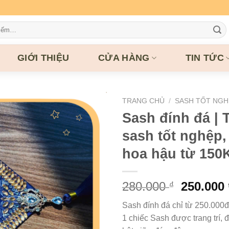
GIỚI THIỆU
CỬA HÀNG
TIN TỨC
TRANG CHỦ
/
SASH TỐT NGH
Sash đính đá | T
sash tốt nghệp,
hoa hậu từ 150
Giá
280.000
250.000
₫
gốc
Sash đính đá chỉ từ 250.000
là:
1 chiếc Sash được trang trí, đ
280.000 