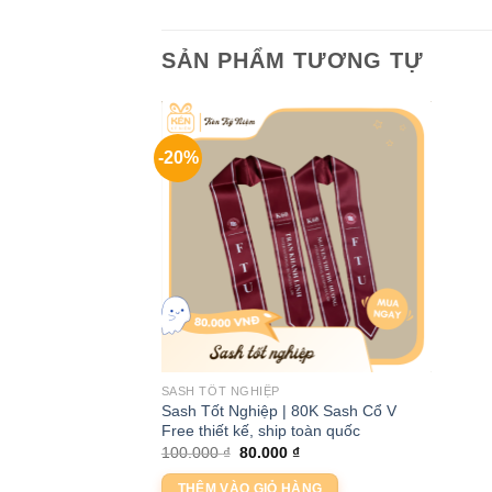
SẢN PHẨM TƯƠNG TỰ
-20%
SASH TỐT NGHIỆP
Sash Tốt Nghiệp | 80K Sash Cổ V
Free thiết kế, ship toàn quốc
Giá
Giá
100.000
₫
80.000
₫
gốc
hiện
là:
tại
THÊM VÀO GIỎ HÀNG