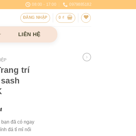
08:00 - 17:00
0979885182
ĐĂNG NHẬP
0
₫
LIÊN HỆ
IỆP
rang trí
 sash
K
Giá
₫
hiện
đ bạn đã có ngay
tại
ính đá tỉ mỉ nổi
₫.
là: