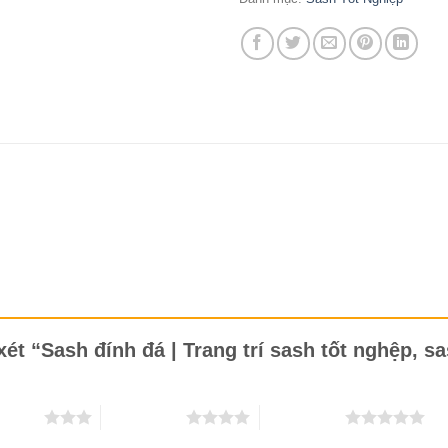
xét “Sash đính đá | Trang trí sash tốt nghệp, 
n 5 sao
4 trên 5 sao
5 trên 5 sao