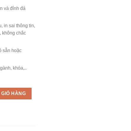
250.000 ₫.
n và đính đá
 in sai thông tin,
i, không chắc
ó sẵn hoặc
gành, khóa,..
 tốt nghệp, sash hoa hậu từ 150K số lượng
 GIỎ HÀNG