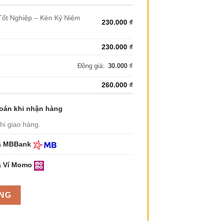
Tốt Nghiệp – Kén Kỷ Niệm
230.000
₫
230.000
₫
Đồng giá:
30.000
₫
260.000
₫
oán khi nhận hàng
khi giao hàng.
ã MBBank
ã Ví Momo
NG