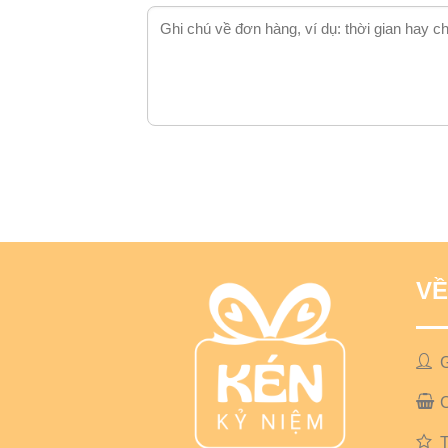
VỀ
G
T