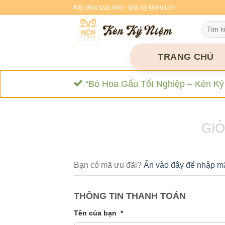
Skip
Một Món Quà Nhỏ - Một Kỷ Niệm Lớn
to
Tìm
content
kiếm:
TRANG CHỦ
“Bó Hoa Gấu Tốt Nghiệp – Kén Kỷ 
GI
Bạn có mã ưu đãi?
Ấn vào đây để nhập m
THÔNG TIN THANH TOÁN
Tên của bạn
*