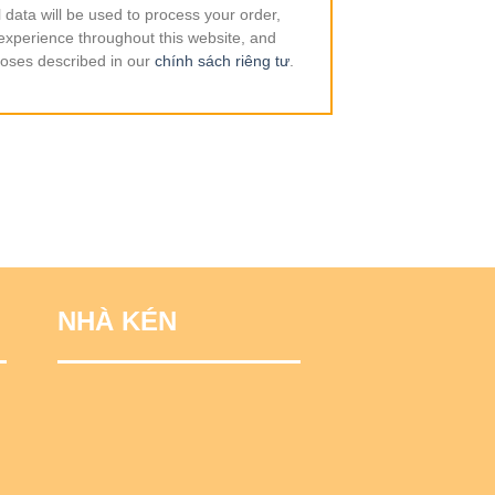
 data will be used to process your order,
experience throughout this website, and
poses described in our
chính sách riêng tư
.
NHÀ KÉN