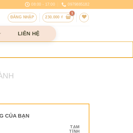
08:00 - 17:00
0979885182
ĐĂNG NHẬP
230.000
₫
LIÊN HỆ
ÀNH
G CỦA BẠN
TẠM
TÍNH