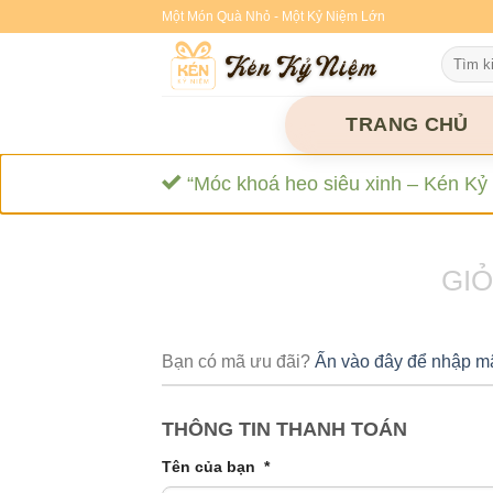
Skip
Một Món Quà Nhỏ - Một Kỷ Niệm Lớn
to
Tìm
content
kiếm:
TRANG CHỦ
“Móc khoá heo siêu xinh – Kén Kỷ
GI
Bạn có mã ưu đãi?
Ấn vào đây để nhập m
THÔNG TIN THANH TOÁN
Tên của bạn
*