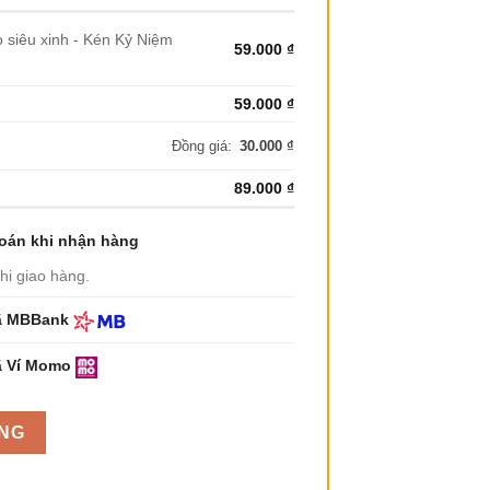
 siêu xinh - Kén Kỷ Niệm
59.000
₫
59.000
₫
Đồng giá:
30.000
₫
89.000
₫
oán khi nhận hàng
khi giao hàng.
ã MBBank
ã Ví Momo
NG