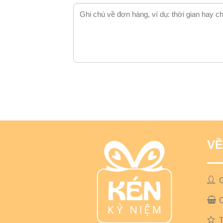
VỀ
G
T