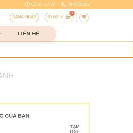
08:00 - 17:00
0979885182
ĐĂNG NHẬP
59.000
₫
LIÊN HỆ
ÀNH
G CỦA BẠN
TẠM
TÍNH