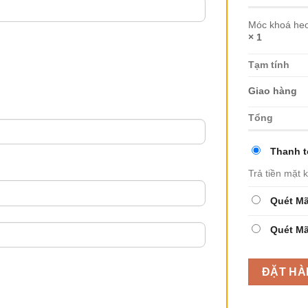
Móc khoá heo
× 1
Tạm tính
Giao hàng
Tổng
Thanh t
Trả tiền mặt 
Quét M
Quét M
ĐẶT HÀ