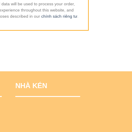
 data will be used to process your order,
experience throughout this website, and
poses described in our
chính sách riêng tư
.
NHÀ KÉN